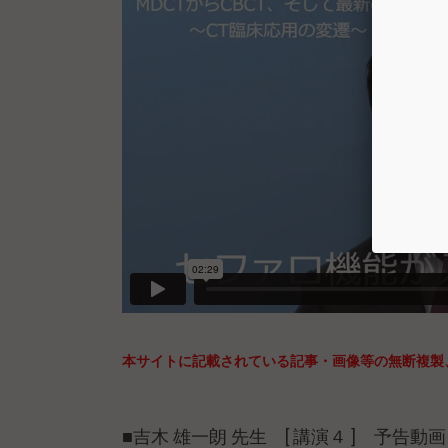
本サイトに記載されている記事・画像等の無断複製
■吉木 雄一朗 先生 [ 講演４ ] 