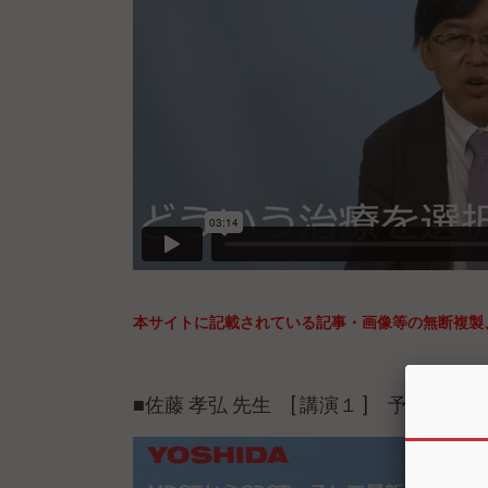
本サイトに記載されている記事・画像等の無断複製
■佐藤 孝弘 先生 [ 講演１ ] 予告動