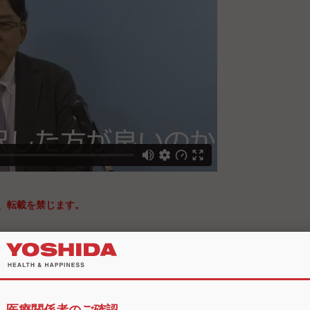
、転載を禁じます。
画「MDCTからCBCT、そして最新の複合型CTへ～CT臨