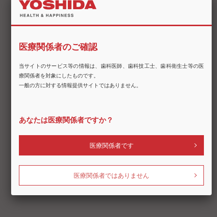
セミナー：デジタル歯科治療における3Dプリンタ技術の発展と展望
講師：森 亮太 先生
日時：4月13日(日) 10:20-10:50
セミナー：歯科衛生士のLearning Stageとネクストビジョンの活用
講師：野沢 さやか 歯科衛生士
日時：4月13日(日) 11:20-11:50
セミナー：バイオセラミック系材料を用いた歯内療法の実践
講師：筒井 絢子 先生
日時：4月13日(日) 12:20-12:50
セミナー：メインテナンスを成功させよう！～メインテナンス方法とセルフケア
のすすめ方～
講師：谷山 香織 歯科衛生士
日時：4月13日(日) 14:15-14:45
セミナー：ブルーラジカルを導入した効果
講師：安藤 壮吾 先生
★ヨシダブース内セミナーのご案内は
こちら
です。