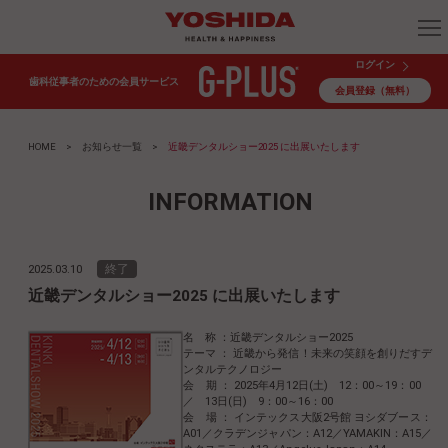
ログイン
歯科従事者のための会員サービス
会員登録（無料）
HOME
>
お知らせ一覧
>
近畿デンタルショー2025 に出展いたします
INFORMATION
終了
2025.03.10
近畿デンタルショー2025 に出展いたします
名 称 ：近畿デンタルショー2025
テーマ ： 近畿から発信！未来の笑顔を創りだすデ
ンタルテクノロジー
会 期 ： 2025年4月12日(土) 12：00～19：00
／ 13日(日) 9：00～16：00
会 場 ： インテックス大阪2号館 ヨシダブース：
A01／クラデンジャパン：A12／YAMAKIN：A15／