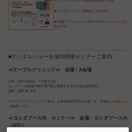
ネクステラ：A13／AngelusJapan：A14
★ヨシダブースのご案内は
こちら
です。
★近畿デンタルショー2025 公式ホームページは
こ
ちら
です。
■デンタルショー会場内開催セミナーご案内
≪テーブルクリニック≫ 会場：A会場
日時：4月13日(日) 13:00-14:00
セミナー：米国歯内療法専門医が実践する現代の臨床歯内療法
講師：横田 要 先生
※テーブルクリニックのご参加には事前WEB予約が必要です。詳細は
こちら
から
ご確認ください。
≪ヨシダブース内 セミナー≫ 会場：ヨシダブース内
（A01）
日時：4月13日(日) 9:40-10:10