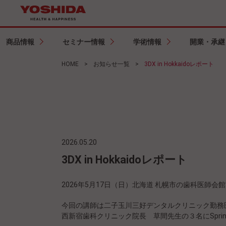
商品情報
セミナー情報
学術情報
開業・承継
HOME
>
お知らせ一覧
>
3DX in Hokkaidoレポート
2026.05.20
3DX in Hokkaidoレポート
2026年5月17日（日）北海道 札幌市の歯科医師会館にて
今回の講師は二子玉川三好デンタルクリニック勤務
西新宿歯科クリニック院長 草間先生の３名にSpri