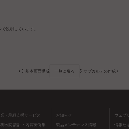
ージで説明しています。
3. 基本画面構成
一覧に戻る
5. サブカルテの作成
開業・承継支援サービス
お知らせ
ウェブ
歯科医院 設計・内装実例集
製品メンテナンス情報
情報セ