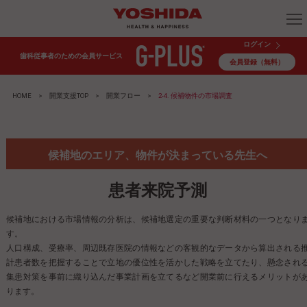
ログイン
歯科従事者のための会員サービス
会員登録（無料）
HOME
>
開業支援TOP
>
開業フロー
>
2-4. 候補物件の市場調査
候補地のエリア、物件が決まっている先生へ
患者来院予測
候補地における市場情報の分析は、候補地選定の重要な判断材料の一つとなり
す。
人口構成、受療率、周辺既存医院の情報などの客観的なデータから算出される
計患者数を把握することで立地の優位性を活かした戦略を立てたり、懸念され
集患対策を事前に織り込んだ事業計画を立てるなど開業前に行えるメリットが
ります。