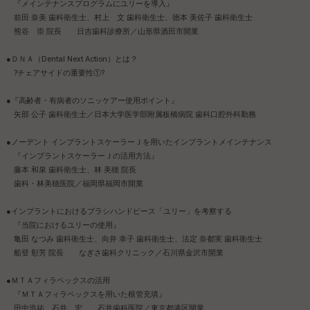
『メインテナンスプログラムにユリーを導入』
前田 奈美 歯科衛生士、村上 文 歯科衛生士、徳本 美佐子 歯科衛生士
熊谷 崇 院長 日吉歯科診療所／山形県酒田市開業
●ＤＮＡ（Dental Next Action）とは？
?チェアサイドの重要性①?
●『高齢者・有病者のソニッケアー使用ポイント』
矢部 公子 歯科衛生士／日本大学医学部附属板橋病院 歯科口腔外科勤務
●ノーデント インプラントスケーラーＪを用いたインプラントメインテナンス
『インプラントスケーラーＪの活用方法』
藤本 和泉 歯科衛生士、林 美穂 院長
歯科・林美穂医院／福岡県福岡市開業
●インプラントにおけるブラシハンドピース「ユリー」を考察する
『当院におけるユリーの使用』
亀田 なつみ 歯科衛生士、向井 幸子 歯科衛生士、法定 奈都実 歯科衛生士
船登 彰芳 院長 なぎさ歯科クリニック／石川県金沢市開業
●ＭＴＡフィラペックスの活用
『ＭＴＡフィラペックスを用いた根管充填』
田中浩祐、石井 宏 石井歯科医院／東京都港区開業