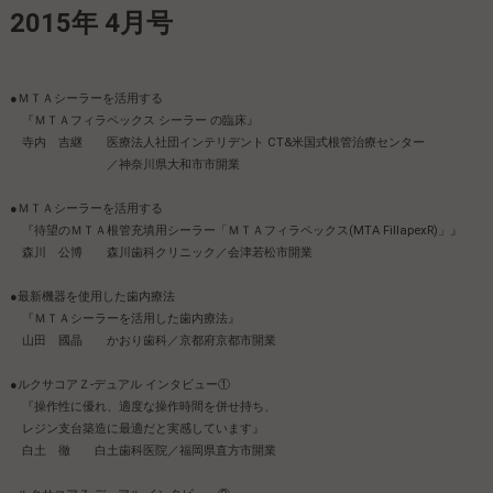
2015年 4月号
●ＭＴＡシーラーを活用する
『ＭＴＡフィラペックス シーラー の臨床』
寺内 吉継 医療法人社団インテリデント CT&米国式根管治療センター
／神奈川県大和市市開業
●ＭＴＡシーラーを活用する
『待望のＭＴＡ根管充填用シーラー「ＭＴＡフィラペックス(MTA FillapexR)」』
森川 公博 森川歯科クリニック／会津若松市開業
●最新機器を使用した歯内療法
『ＭＴＡシーラーを活用した歯内療法』
山田 國晶 かおり歯科／京都府京都市開業
●ルクサコアＺ-デュアル インタビュー①
『操作性に優れ、適度な操作時間を併せ持ち、
レジン支台築造に最適だと実感しています』
白土 徹 白土歯科医院／福岡県直方市開業