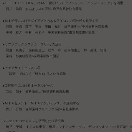
●ＥＥ・ＥＢ・ＣＲがこれ1本！新しいフロアブルレジン「コンスティック」を活用
西川 義昌 すみよし歯科医院/鹿児島県曽於市開業
●ＭＩ治療におけるダイアグノカム＆アイコンの有効性を検証する
浦野 佳織 森下 美香 藤田 知世 歯科衛生士/中村歯科医院勤務
中村 雅之 中村 佐和子 中村歯科医院/東京都江東区開業
●サブソニックシステム「ユリー｣の活用
田邉 真由子 歯科衛生士 松本 彩 歯科衛生士 林 美穂 院長
歯科・林美穂医院/福岡県福岡市開業
●チェアサイドビジネス③
「販売」ではなく「処方｣するという感覚
●口腔衛生におけるオーラルピース
安生 朝子 歯科衛生士/藤橋歯科医院勤務
●ＭＴＡセメント「ＭＴＡアンジェラス」を活用する
森川 公博 森川歯科クリニック/会津若松市開業
システムＢコードレスを活用した根管充填
橋爪 英城 ＴＥＡＭ東京 橋爪エンドドンティクス デンタルオフィス/東京都中