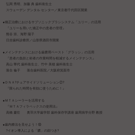
弘岡 秀明、加藤 典 歯科衛生士
スウェーデン デンタル センター／東京都千代田区開業
●矯正治療におけるサブソニックブラシシステム「ユリー」の活用
『ユリーを用いた矯正中の患者の管理』
熊谷 崇、海野 陽子
日吉歯科診療所／山形県酒田市開業
●メインテナンスにおける歯磨用ペースト「グラッシ」の活用
『患者の負担と術者の作業時間を軽減するメインテナンス』
高山 華代 歯科衛生士、竹中 美穂 歯科衛生士
落合 倫子 落合歯科医院／大阪府箕面市
●ＤＮＡ?チェアサイドソリューション②?
『限られた時間を有効に使うために！』
●ＭＴＡシーラーを活用する
『ＭＴＡフィラペックスの使用法』
高橋 慶壮 奥羽大学歯学部 歯科保存学講座 歯周病学分野 教授
●歯内療法を見せよう！⑩
?イオン導入による「膿」の顔つき?