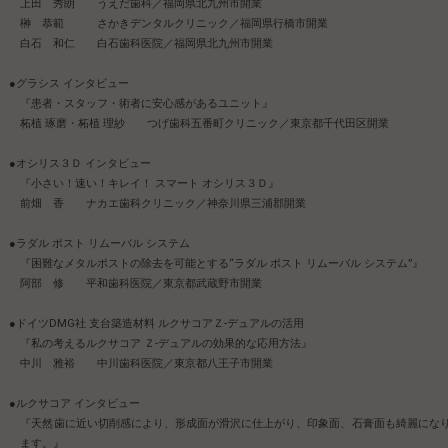
上田 秀朗 うえだ歯科／福岡県北九州市開業
榊 恭範 さかきデンタルクリニック／福岡県行橋市開業
白石 和仁 白石歯科医院／福岡県北九州市開業
●グラシス インタビュー
『患者・スタッフ・術者に安心感があるユニット』
柘植 琢磨・柘植 理紗 つげ歯科五番町クリニック／東京都千代田区開業
●オシリス３Ｄ インタビュー
『小さい！速い！キレイ！ スマート オシリス３Ｄ』
前畑 香 ナカエ歯科クリニック／神奈川県三浦郡開業
●ラダル ポスト リムーバル システム
『困難なメタルポストの除去を可能とする“ラダル ポスト リムーバル システム”』
阿部 修 平和歯科医院／東京都武蔵野市開業
●ドイツDMG社 支台築造材料 ルクサコアＺ-デュアルの活用
『私の考えるルクサコア Ｚ-デュアルの効果的な応用方法』
中川 雅裕 中川歯科医院／東京都八王子市開業
●ルクサコア インタビュー
『天然歯に近い切削感により、形成面が滑沢に仕上がり、印象面、石膏面も綺麗にな
ます。』