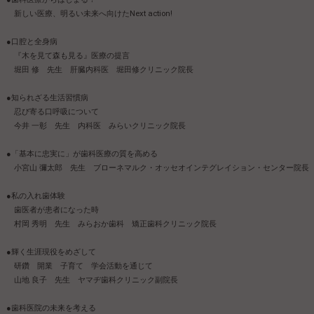
新しい医療、明るい未来へ向けたNext action!
●口腔と全身病
『木を見て森も見る』医療の提言
堀田 修 先生 肝臓内科医 堀田修クリニック院長
●知られざる生活習慣病
忍び寄る口呼吸について
今井 一彰 先生 内科医 みらいクリニック院長
●「基本に忠実に」が歯科医療の質を高める
小宮山 彌太郎 先生 ブローネマルク・オッセオインテグレイション・センター院長
●私の入れ歯体験
歯医者が患者になった時
村岡 秀明 先生 みらおか歯科 矯正歯科クリニック院長
●輝く生涯現役をめざして
研鑽 開業 子育て 学会活動を通じて
山地 良子 先生 ヤマヂ歯科クリニック副院長
●歯科医院の未来を考える