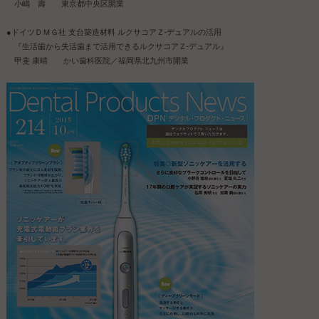
小嶋 壽 東京都中央区開業
●ドイツＤＭＧ社 支台築造材料 ルクサコアＺ-デュアルの活用
『生活歯から失活歯まで活用できるルクサコアＺ-デュアル』
甲斐 康晴 かい歯科医院／福岡県北九州市開業