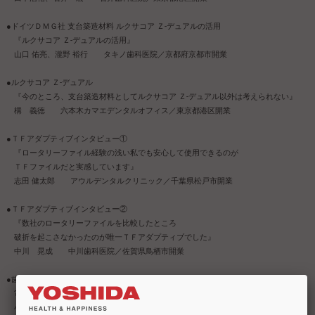
●ドイツＤＭＧ社 支台築造材料 ルクサコア Ｚ-デュアルの活用
『ルクサコア Ｚ-デュアルの活用』
山口 佑亮、瀧野 裕行 タキノ歯科医院／京都府京都市開業
●ルクサコア Ｚ-デュアル
『今のところ、支台築造材料としてルクサコア Ｚ-デュアル以外は考えられない』
構 義徳 六本木カマエデンタルオフィス／東京都港区開業
●ＴＦアダプティブインタビュー①
『ロータリーファイル経験の浅い私でも安心して使用できるのが
ＴＦファイルだと実感しています』
志田 健太郎 アウルデンタルクリニック／千葉県松戸市開業
●ＴＦアダプティブインタビュー②
『数社のロータリーファイルを比較したところ
破折を起こさなかったのが唯一ＴＦアダプティブでした』
中川 晃成 中川歯科医院／佐賀県鳥栖市開業
●歯内療法を見せよう！⑨
?パイオキュアーを使った「臨床イオン導入法」?
小嶋 壽 東京都中央区開業