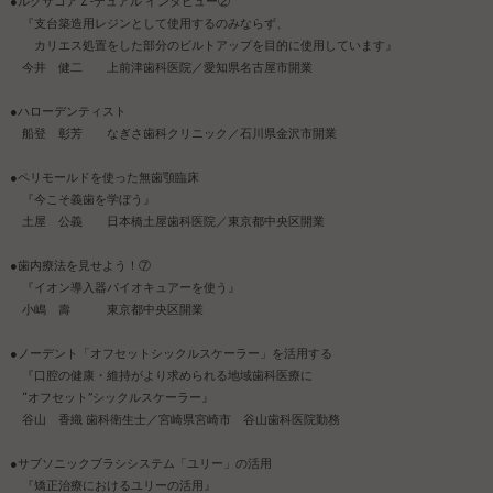
●ルクサコアＺ-デュアル インタビュー②
『支台築造用レジンとして使用するのみならず、
カリエス処置をした部分のビルトアップを目的に使用しています』
今井 健二 上前津歯科医院／愛知県名古屋市開業
●ハローデンティスト
船登 彰芳 なぎさ歯科クリニック／石川県金沢市開業
●ペリモールドを使った無歯顎臨床
『今こそ義歯を学ぼう』
土屋 公義 日本橋土屋歯科医院／東京都中央区開業
●歯内療法を見せよう！⑦
『イオン導入器パイオキュアーを使う』
小嶋 壽 東京都中央区開業
●ノーデント「オフセットシックルスケーラー」を活用する
『口腔の健康・維持がより求められる地域歯科医療に
“オフセット”シックルスケーラー』
谷山 香織 歯科衛生士／宮崎県宮崎市 谷山歯科医院勤務
●サブソニックブラシシステム「ユリー」の活用
『矯正治療におけるユリーの活用』