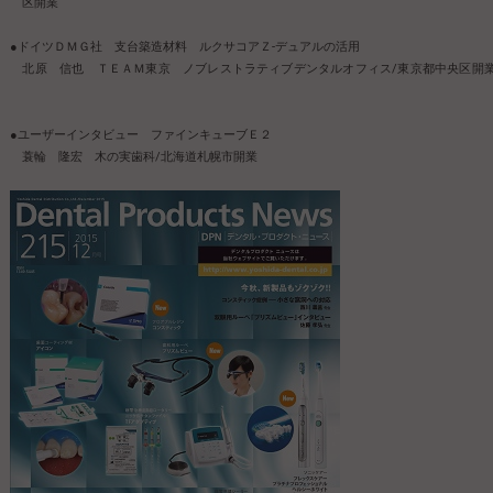
区開業
●ドイツＤＭＧ社 支台築造材料 ルクサコアＺ-デュアルの活用
北原 信也 ＴＥＡＭ東京 ノブレストラティブデンタルオフィス/東京都中央区開
●ユーザーインタビュー ファインキューブＥ２
蓑輪 隆宏 木の実歯科/北海道札幌市開業