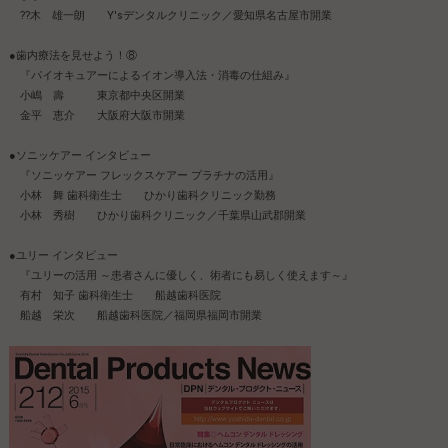
??木 雄一朗 Y'sデンタルクリニック／愛知県名古屋市開業
●歯内療法を見せよう！⑧
『パイオキュアーによるイオン導入法・消毒の仕組み』
小嶋 壽 東京都中央区開業
金平 恵介 大阪府大阪市開業
●ソニッケアー インタビュー
『ソニッケアー フレックスケアー プラチナの活用』
小林 舞 歯科衛生士 ひかり歯科クリニック勤務
小林 秀樹 ひかり歯科クリニック／千葉県山武郡開業
●ユリー インタビュー
『ユリーの活用 ～患者さんに優しく、術者にも易しく使えます～』
有村 知子 歯科衛生士 船越歯科医院
船越 栄次 船越歯科医院／福岡県福岡市開業