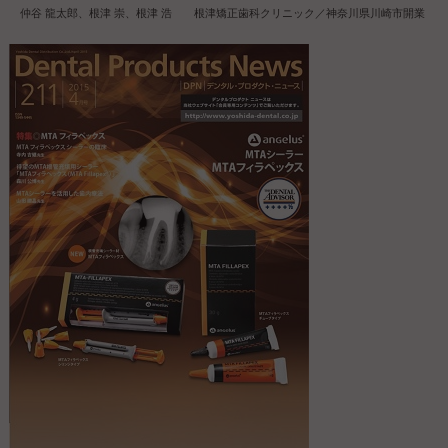
仲谷 龍太郎、根津 崇、根津 浩 根津矯正歯科クリニック／神奈川県川崎市開業