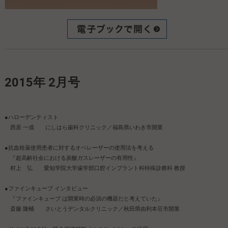
2015年 2月号
●ハローデンティスト
西原 一成 にしはら歯科クリニック／福島県いわき市開業
●抗血栓薬使用患者に対するオペレーザーの使用法を考える
『超高齢社会における炭酸ガスレーザーの有用性』
村上 弘 愛知学院大学歯学部口腔インプラント科特殊診療科 教授
●ファインキューブ インタビュー
『ファインキューブ は開業時の必須の機器だと考えていた』
斎藤 隆輔 さいとうデンタルクリニック／秋田県由利本荘市開業