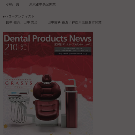
小嶋 壽 東京都中央区開業
●ハローデンティスト
田中 俊充、田中 志歩 田中歯科 鎌倉／神奈川県鎌倉市開業