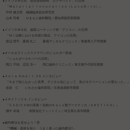
●ドイツＤＭＧ社 咬合採得材料「ルクサバイト」の活用
『Ｍａｔｅｒｉａｌ Ｉｎｎｏｖａｔｉｏｎ（ＬｕｘａＢｉｔｅ）』
中村 健太郎 補綴臨床総合研究所
山本 司将 やまもと歯科醫院／愛知県額田郡開業
●ドイツＤＭＧ社 歯面コーティング材「アイコン」の活用
『ＭＩ治療における待望の製品 アイコンの活用』
渡辺 理平、夏堀 礼二 夏堀デンタルクリニック／青森県八戸市開業
●オールセラミックスクラウンのショルダー形成
『ショルダーＯＫバーの活用』
岡口 守雄、辺見 浩一 岡口歯科クリニック／東京都千代田区開業
●Ｘｅｒａ Ｓｍａｒｔ ３Ｄ インタビュー
『今まで知らなかった世界。デジタル化によって、私のモチベーションが変わった。
岩坂 仁 いわさか歯科医院／北海道函館市開業
●ＡＲＣＴＩＣＡ インタビュー
『ＣＡＤ/ＣＡＭの革新！信頼のＫａｖｏ製アークティカ（ＡＲＣＴＩＣＡ）』
畑中 卓哉 有限会社フィットイン／埼玉県久喜市開業
●歯内療法を見せよう！⑥
『?機械・器材を知り、うまく使った歯内療法?』